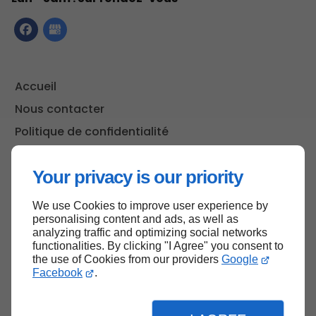
Accueil
Nous contacter
Politique de confidentialité
Plan du site
Your privacy is our priority
We use Cookies to improve user experience by
Haut de page
personalising content and ads, as well as
analyzing traffic and optimizing social networks
functionalities. By clicking "I Agree" you consent to
the use of Cookies from our providers
Google
Facebook
.