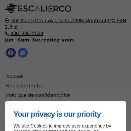
359 Saint-Croix ave, suite #208,
Montreal, QC
H4N
2L3
438-239-2628
Lun - Sam : Sur rendez-vous
Accueil
Nous contacter
Politique de confidentialité
Plan du site
Your privacy is our priority
We use Cookies to improve user experience by
Haut de page