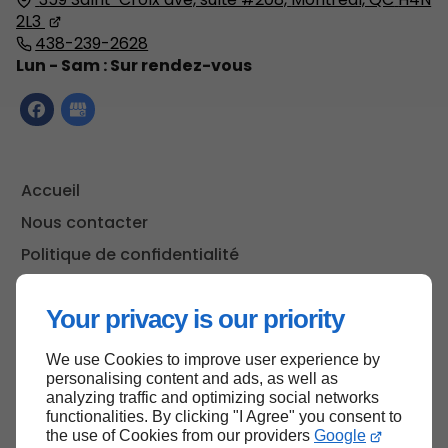
2L3
438-239-2628
Lun - Sam : Sur rendez-vous
Accueil
Nous contacter
Politique de confidentialité
Plan du site
Your privacy is our priority
We use Cookies to improve user experience by
Haut de page
personalising content and ads, as well as
analyzing traffic and optimizing social networks
functionalities. By clicking "I Agree" you consent to
the use of Cookies from our providers
Google