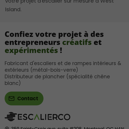
votre projet d'escalier sur mesure à West
Island.
Confiez votre projet à des
entrepreneurs
créatifs
et
expérimentés
!
Fabricant d'escaliers et de rampes intérieurs &
extérieurs (métal-bois-verre)
Distributeur de plancher (spécialité chêne
blanc)
Contact
359 Saint-Croix ave, suite #208,
Montreal, QC
H4N